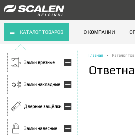
КАТАЛОГ ТОВАРОВ
О КОМПАНИИ
О
Главная
»
Каталог то
Замки врезные
Ответна
Замки накладные
Дверные защёлки
Замки навесные