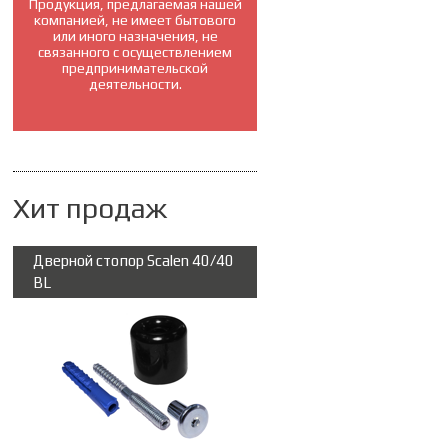
Продукция, предлагаемая нашей
компанией, не имеет бытового
или иного назначения, не
связанного с осуществлением
предпринимательской
деятельности.
Хит продаж
Дверной стопор Scalen 40/40
BL