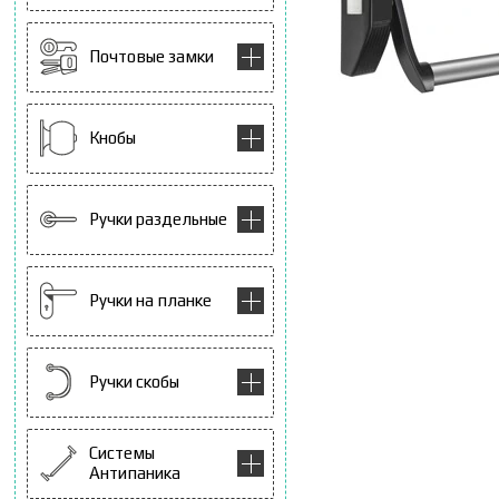
Почтовые замки
Кнобы
Ручки раздельные
Ручки на планке
Ручки скобы
Системы
Антипаника