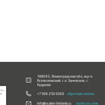
188693, Ленинградская обл, м.р-н
Всеволожский, г.п. Заневское, г.
Кудрово
ать
+7 906 250 6060
обратный звонок
 в
info@scalen-helsinki.ru
написать нам