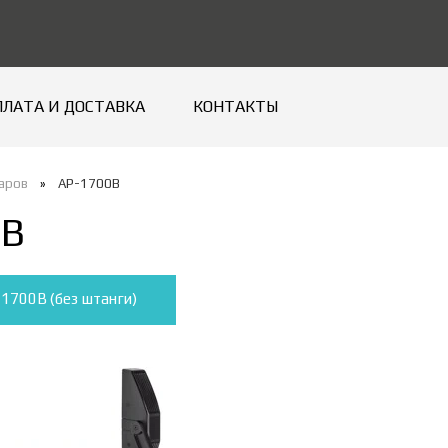
ПЛАТА И ДОСТАВКА
КОНТАКТЫ
варов
»
AP-1700B
0B
1700B (без штанги)