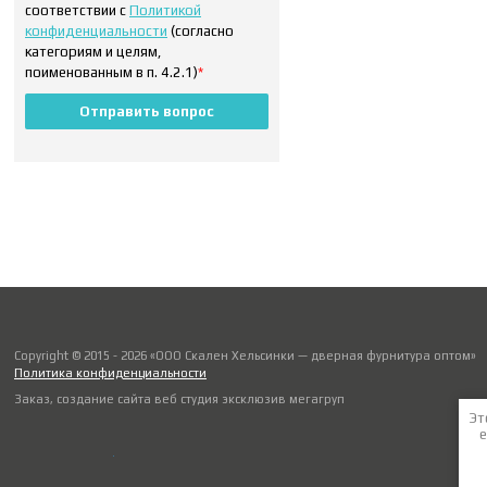
соответствии с
Политикой
конфиденциальности
(согласно
категориям и целям,
поименованным в п. 4.2.1)
*
Отправить вопрос
Copyright © 2015 - 2026 «ООО Скален Хельсинки — дверная фурнитура оптом»
Политика конфиденциальности
Заказ, создание сайта веб студия
эксклюзив мегагруп
Эт
е