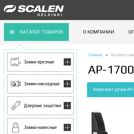
КАТАЛОГ ТОВАРОВ
О КОМПАНИИ
О
Главная
»
Каталог то
Замки врезные
AP-170
Замки накладные
Комплект ручек AP-
Дверные защёлки
Замки навесные