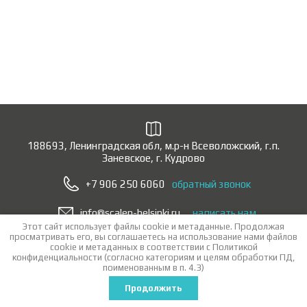
188693, Ленинградская обл, м.р-н Всеволожский, г.п.
Заневское, г. Кудрово
+7 906 250 6060
обратный звонок
info@scalen-helsinki.ru
написать нам
Этот сайт использует файлы cookie и метаданные. Продолжая
просматривать его, вы соглашаетесь на использование нами файлов
Copyright © 2015 - 2026 «ООО Скален Хельсинки — дверная фурнитура
cookie и метаданных в соответствии с
Политикой
оптом»
конфиденциальности
(согласно категориям и целям обработки ПД,
Политика конфиденциальности
поименованным в п. 4.3)
Заказ, создание сайта веб студия
эксклюзив мегагруп
Продолжить