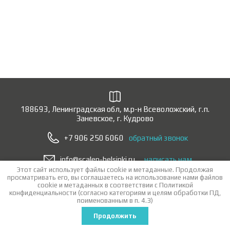
188693, Ленинградская обл, м.р-н Всеволожский, г.п.
Заневское, г. Кудрово
+7 906 250 6060
обратный звонок
info@scalen-helsinki.ru
написать нам
Этот сайт использует файлы cookie и метаданные. Продолжая
просматривать его, вы соглашаетесь на использование нами файлов
Copyright © 2015 - 2026 «ООО Скален Хельсинки — дверная фурнитура
cookie и метаданных в соответствии с
Политикой
оптом»
конфиденциальности
(согласно категориям и целям обработки ПД,
Политика конфиденциальности
поименованным в п. 4.3)
Заказ, создание сайта веб студия
эксклюзив мегагруп
Продолжить