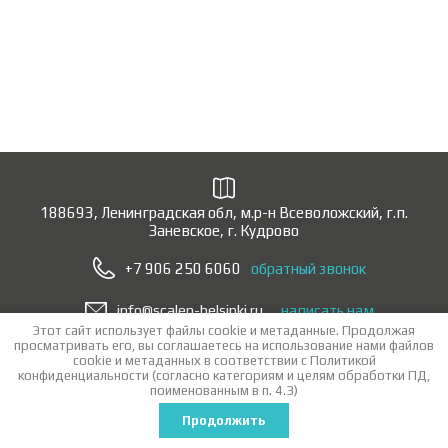
188693, Ленинградская обл, м.р-н Всеволожский, г.п.
Заневское, г. Кудрово
+7 906 250 6060
обратный звонок
info@scalen-helsinki.ru
написать нам
Этот сайт использует файлы cookie и метаданные. Продолжая
просматривать его, вы соглашаетесь на использование нами файлов
Copyright © 2015 - 2026 «ООО Скален Хельсинки — дверная фурнитура
cookie и метаданных в соответствии с
Политикой
оптом»
конфиденциальности
(согласно категориям и целям обработки ПД,
Политика конфиденциальности
поименованным в п. 4.3)
Заказ, создание сайта веб студия
эксклюзив мегагруп
Продолжить