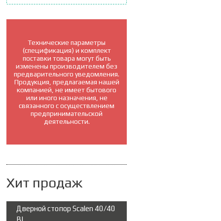
Технические параметры
(спецификация) и комплект
поставки товара могут быть
изменены производителем без
предварительного уведомления.
Продукция, предлагаемая нашей
компанией, не имеет бытового
или иного назначения, не
связанного с осуществлением
предпринимательской
деятельности.
Хит продаж
Дверной стопор Scalen 40/40
BL