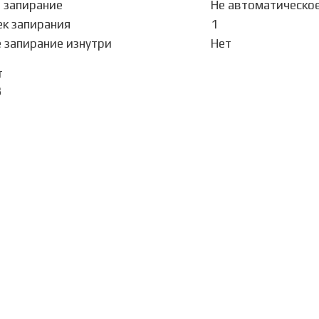
 запирание
Не автоматическо
ек запирания
1
 запирание изнутри
Нет
т
8