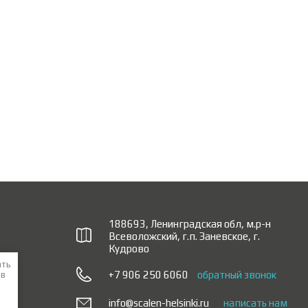
188693, Ленинградская обл, м.р-н
Всеволожский, г.п. Заневское, г.
Кудрово
ать
+7 906 250 6060
обратный звонок
 в
info@scalen-helsinki.ru
написать нам