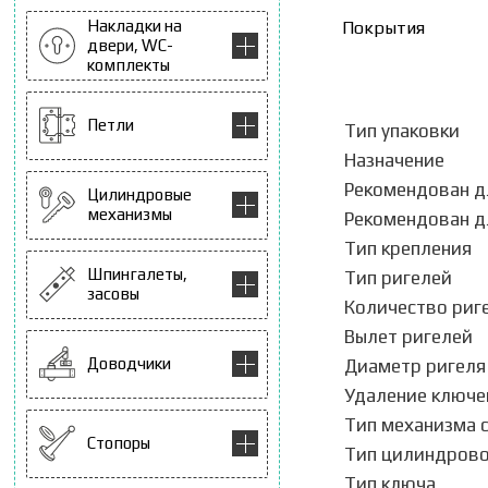
Накладки на
Покрытия
двери, WC-
комплекты
Петли
Тип упаковки
Назначение
Рекомендован д
Цилиндровые
механизмы
Рекомендован д
Тип крепления
Шпингалеты,
Тип ригелей
засовы
Количество риг
Вылет ригелей
Доводчики
Диаметр ригеля
Удаление ключев
Тип механизма 
Стопоры
Тип цилиндрово
Тип ключа