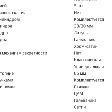
чей
5 шт
янного ключа
Нет
цилиндром
Комплектуется
линдра
30/30 мм
ндра
Латунь
ндра
Гальваника
Хром-сатин
 механизм секретности
Нет
Классическая
Универсальная
тояние
85 мм
учками
Комплектуется
и ручки
Стяжки
ЦАМ
Гальваника
Сатин