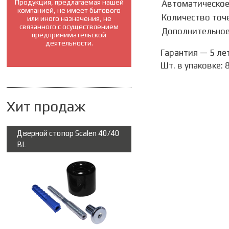
Продукция, предлагаемая нашей
Автоматическое
компанией, не имеет бытового
Количество точ
или иного назначения, не
связанного с осуществлением
Дополнительное
предпринимательской
деятельности.
Гарантия — 5 ле
Шт. в упаковке: 
Хит продаж
Дверной стопор Scalen 40/40
BL