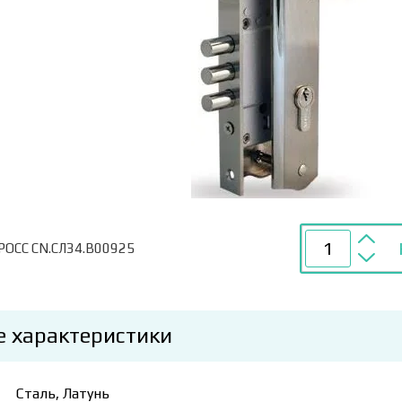
POCC CN.СЛ34.B00925
е характеристики
Сталь, Латунь