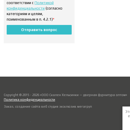
соответствии с
Политикой
конфиденциальности
(согласно
категориям и целям,
поименованным в п. 4.2.1)
*
Отправить вопрос
Copyright © 2015 - 2026 «ООО Скален Хельсинки — дверная фурнитура оптом»
Политика конфиденциальности
Заказ, создание сайта веб студия
эксклюзив мегагруп
Эт
е