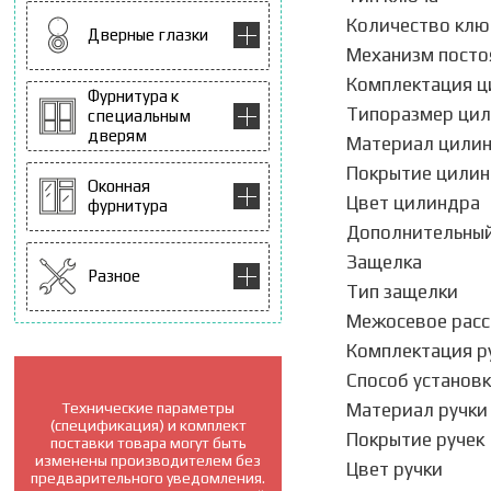
Количество клю
Дверные глазки
Механизм посто
Комплектация 
Фурнитура к
Типоразмер ци
специальным
дверям
Материал цили
Покрытие цили
Оконная
Цвет цилиндра
фурнитура
Дополнительный
Защелка
Разное
Тип защелки
Межосевое расс
Комплектация р
Способ установк
Технические параметры
Материал ручки
(спецификация) и комплект
Покрытие ручек
поставки товара могут быть
изменены производителем без
Цвет ручки
предварительного уведомления.