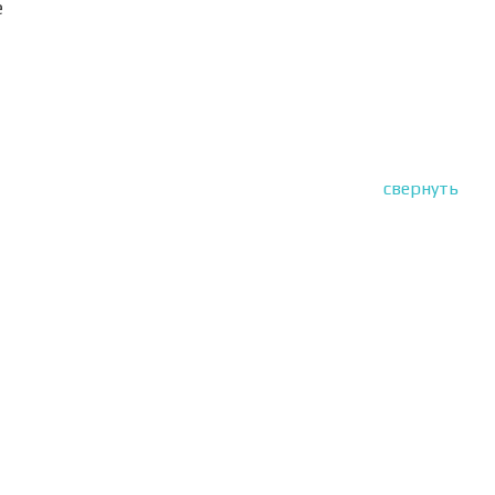
е
свернуть