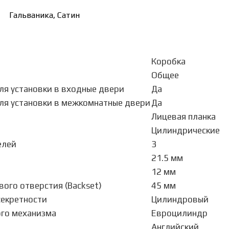
Гальваника, Сатин
Коробка
Общее
ля установки в входные двери
Да
ля установки в межкомнатные двери
Да
Лицевая планка
Цилиндрические
елей
3
21.5 мм
12 мм
ого отверстия (Backset)
45 мм
секретности
Цилиндровый
го механизма
Евроцилиндр
Английский